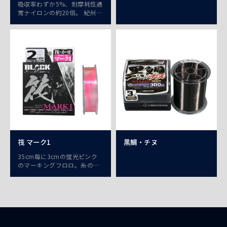
吸収率わずか5%、耐摩耗性通
常ナイロンの約20倍。 紀州釣
のオールラウンドタイプ。紀
州釣りサスペンド。
筏 マーク1
黒鯛・チヌ
35cm毎に3cmの蛍光ピンク
のマーキングフロロ。糸の動
きを目視、水面下の発生事項
を瞬時に読み取れ！