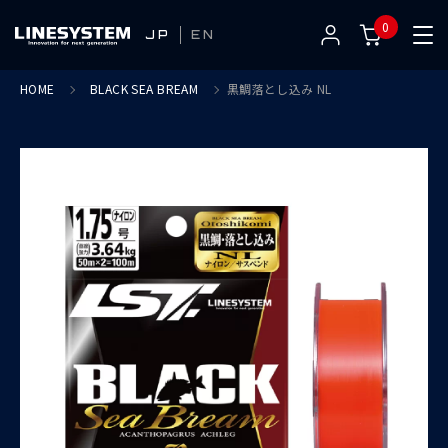
0
JP
EN
HOME
BLACK SEA BREAM
黒鯛落とし込み NL