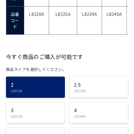
品番
L8220A
L8225A
L8230A
L8240A
L
コー
ド
今すぐ商品のご購入が可能です
商品タイプを選択してください。
2
2.5
L8220A
L8225A
3
4
L8230A
L8240A