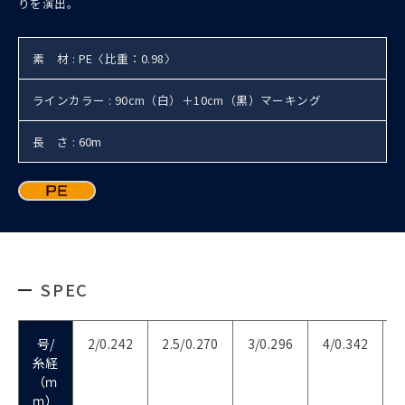
りを演出。
素 材 : PE〈比重：0.98〉
ラインカラー : 90cm（白）＋10cm（黒）マーキング
長 さ : 60m
SPEC
号/
2/0.242
2.5/0.270
3/0.296
4/0.342
5
糸経
（ｍ
ｍ）