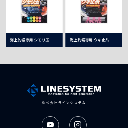
海上釣堀専用 シモリ玉
海上釣堀専用 ウキ止糸
株式会社ラインシステム