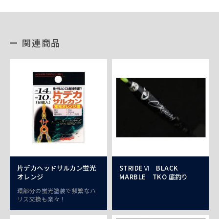
関連商品
片デカヘッドサルカン蛍光
STRIDEⅥ BLACK
オレンジ
MARBLE TKO 底釣り
環部分の蛍光塗装で頻繁なハ
リス交換も楽々！