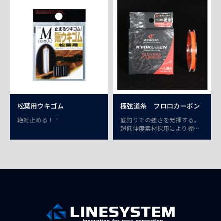
松葉用ウキゴム
極弦道糸 フロロカーボン
絶対止める！！
底釣りでの強さを発揮する。
超低伸度素材採用により棚ボ
ケゼロ。