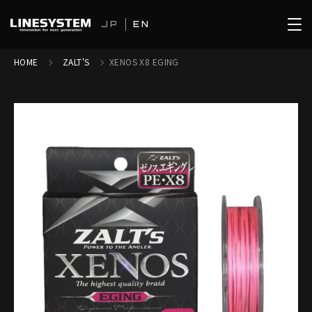
JP
EN
HOME
ZALT'S
XENOS X8 EGING