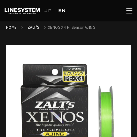
JP
EN
HOME
ZALT'S
XENOS X4 Hi Sensor AJING