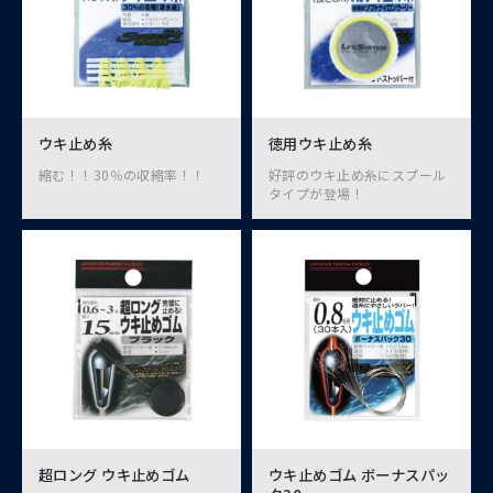
ウキ止め糸
徳用ウキ止め糸
縮む！！30％の収縮率！！
好評のウキ止め糸にスプール
タイプが登場！
超ロング ウキ止めゴム
ウキ止めゴム ボーナスパッ