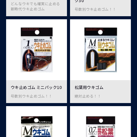
ク30
どんなウキでも確実に止める
新時代ウキ止めゴム
号数別ウキ止めゴム！！
ウキ止めゴム ミニパック10
松葉用ウキゴム
号数別ウキ止めゴム！！
絶対止める！！