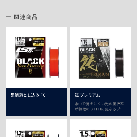
関連商品
黒鯛落とし込み FC
筏 プレミアム
水中で見えにくい光の屈折率
が特徴のフロロに更なるプラ
スを加えた「筏かせプレミア
ム」。ブラウン着色でチヌの
警戒心をなくし釣果UP！