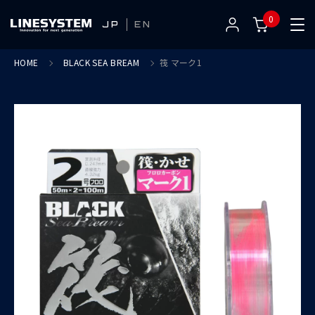
0
JP
EN
HOME
BLACK SEA BREAM
筏 マーク1