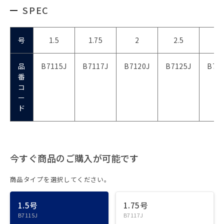
SPEC
号
1.5
1.75
2
2.5
3
品
B7115J
B7117J
B7120J
B7125J
B71
番
コ
ー
ド
今すぐ商品のご購入が可能です
商品タイプを選択してください。
1.5号
1.75号
B7115J
B7117J